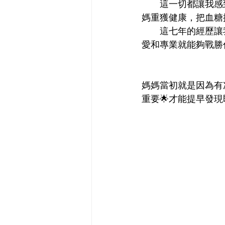
         這一切都讓我感到非常欣慰和感激，謝謝我的老闆及同事們的專業和關懷努力。讓我的媽
媽重獲健康，把血糖
         這七年的經歷讓我更加珍惜健康和家人,也讓我更加堅定幫助他人的決心我相信，只要有
愛和專業就能夠戰勝
媽媽當初就是因為有
重要🌟才能提早發現