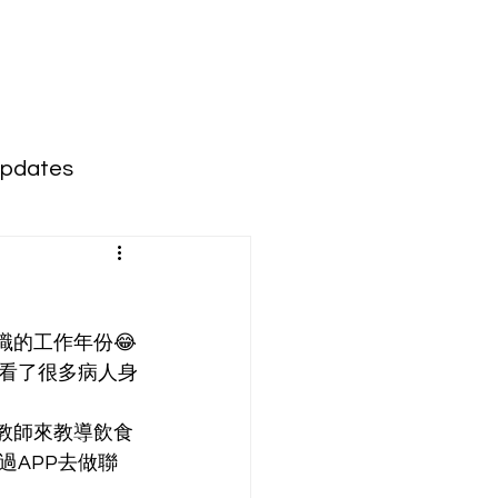
dates
也看了很多病人身
過APP去做聯