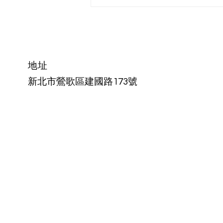
小時候領玩具🎁，長大後領勞
健保😌
​地址
新北市鶯歌區建國路173號