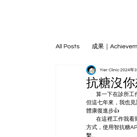
All Posts
成果｜Achievem
Yier Clinic
2024年
抗糖沒你
        算一下在診所工作已經是第七年了，雖然遠遠無法與資深的同事們相比在職的工作年份😂
但這七年來，我也見
體康復進步👍
        在這裡工作我看到周醫師對糖尿病的認真堅持🤓創立糖尿病團隊，多了衛教師來教導飲食
方式，使用智抗糖A
繫。