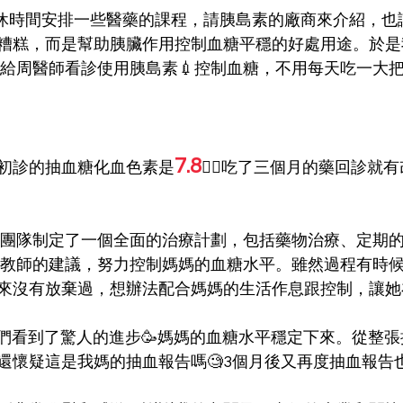
糟糕，而是幫助胰臟作用控制血糖平穩的好處用途。於是
來怡兒給周醫師看診使用胰島素💉控制血糖，不用每天吃一大把
7.8
初診的抽血糖化血色素是
🤦‍♀️吃了三個月的藥回診就有
師、衛教師的建議，努力控制媽媽的血糖水平。雖然過程有時
來沒有放棄過，想辦法配合媽媽的生活作息跟控制，讓她
還懷疑這是我媽的抽血報告嗎🧐3個月後又再度抽血報告