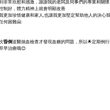
控制好，體力精神上就會明顯改善
任何困難🤗
次
昏倒
送醫抽血檢查才發現血糖的問題，所以🌟定期例
即早治療哦😊