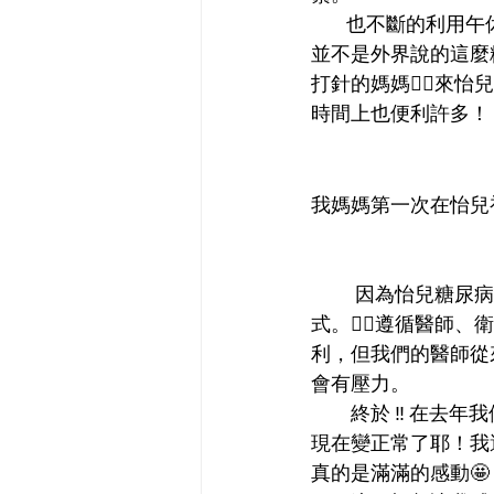
        也不斷的利用午休時間安排一些醫藥的課程，請胰島素的廠商來介紹，也讓我了解胰島素
並不是外界說的這麼
打針的媽媽🙅‍♀️
時間上也便利許多！
我媽媽第一次在怡兒
          因為怡兒糖尿病團隊制定了一個全面的治療計劃，包括藥物治療、定期的檢查和飲食方
式。💁‍♀️遵循醫
利，但我們的醫師從
會有壓力。
         終於 ‼️ 在去年我們看到了驚人的進步🥳媽媽的血糖水平穩定下來。從整張抽血報告滿江紅
現在變正常了耶！我
真的是滿滿的感動🤩