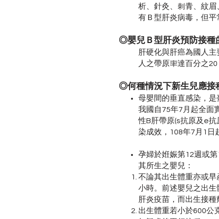
析、針灸、刺青、紋眉
有Ｂ型肝炎病毒，但平
◎嬰兒Ｂ型肝炎預防接種
肝硬化與肝癌為國人主
人之帶原率達百分之2
◎何種情況下新生兒應接種Ｂ
母嬰間的垂直感染，是
我國自75年7月起全
性B肝帶原(s抗原及e
染成效，108年7月1日
孕婦於姙娠第12週或
其所生之嬰兒：
不論其出生體重亦或早產
小時。前述嬰兒之出生體
肝炎疫苗，而出生接種
出生體重若小於600公