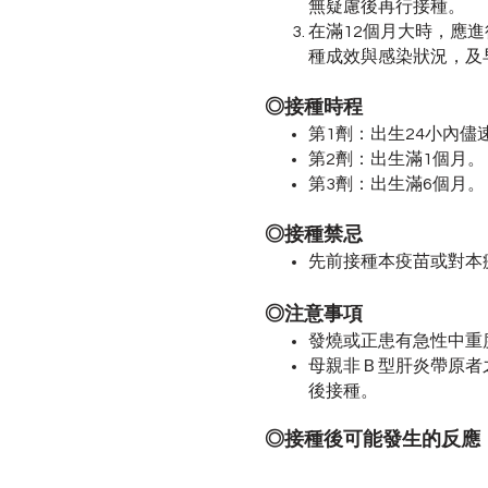
無疑慮後再行接種。
在滿12個月大時，應進
種成效與感染狀況，及
◎接種時程
第1劑：出生24小內儘
第2劑：出生滿1個月。
第3劑：出生滿6個月。
◎接種禁忌
先前接種本疫苗或對本
◎注意事項
發燒或正患有急性中重
母親非Ｂ型肝炎帶原者之
後接種。
◎接種後可能發生的反應