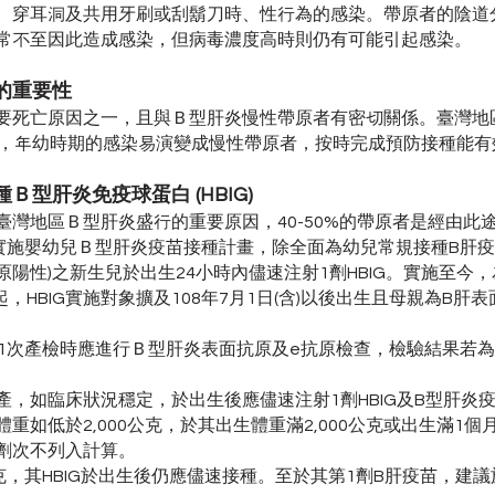
、穿耳洞及共用牙刷或刮鬍刀時、性行為的感染。帶原者的陰道
常不至因此造成感染，但病毒濃度高時則仍有可能引起感染。
的重要性
要死亡原因之一，且與Ｂ型肝炎慢性帶原者有密切關係。臺灣地
0，年幼時期的感染易演變成慢性帶原者，按時完成預防接種能
型肝炎免疫球蛋白 (HBIG)
臺灣地區Ｂ型肝炎盛行的重要原因，40-50%的帶原者是經由此
面實施嬰幼兒Ｂ型肝炎疫苗接種計畫，除全面為幼兒常規接種B肝
抗原陽性)之新生兒於出生24小時內儘速注射1劑HBIG。實施至今
起，HBIG實施對象擴及108年7月1日(含)以後出生且母親為B肝
第1次產檢時應進行Ｂ型肝炎表面抗原及e抗原檢查，檢驗結果若
，如臨床狀況穩定，於出生後應儘速注射1劑HBIG及B型肝炎
重如低於2,000公克，於其出生體重滿2,000公克或出生滿1個
劑次不列入計算。
克，其HBIG於出生後仍應儘速接種。至於其第1劑B肝疫苗，建