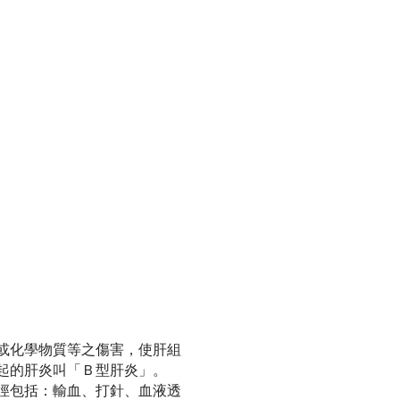
或化學物質等之傷害，使肝組
起的肝炎叫「Ｂ型肝炎」。
徑包括：輸血、打針、血液透