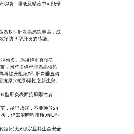
分泌物、唾液及精液中可能帶
區為Ｂ型肝炎高感染地區，成
有效預防Ｂ型肝炎的感染。
途徑傳染。為阻絕垂直傳染，
疫苗，同時提供母親為高傳染
，為再提升阻絕B型肝炎垂直傳
表面抗原(s抗原)陽性之新生兒。
為Ｂ型肝炎表面抗原陽性者，
疫苗，越早越好，不要晚於24
月後，仍需依時程接種3劑B型
議於臨床狀況穩定且其生命安全