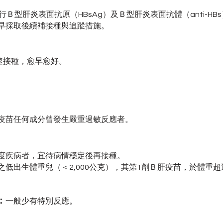
行Ｂ型肝炎表面抗原（HBsAg）及Ｂ型肝炎表面抗體（anti-H
早採取後續補接種與追蹤措施。
速接種，愈早愈好。
疫苗任何成分曾發生嚴重過敏反應者。
度疾病者，宜待病情穩定後再接種。
低出生體重兒（＜2,000公克），其第1劑Ｂ肝疫苗，於體重超過
：
一般少有特別反應。