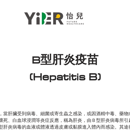
B型肝炎疫苗
(Hepatitis B)
，當肝臟受到病毒、細菌或寄生蟲之感染，或因酒精中毒、藥物
壞死、白血球浸潤等炎症反應，稱為肝炎，由Ｂ型肝炎病毒所引
型肝炎病毒的血液或體液透過皮膚或黏膜進入體內而感染。其途