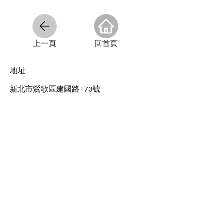
​上一頁
​回首頁
​地址
新北市鶯歌區建國路173號