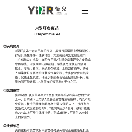
A型肝炎疫苗
(Hepatitis A)
◎疾病簡介
A型肝炎為一存在已久的疾病，其流行與環境有密切關係，
好發於衛生條件不佳的地區。其主要的傳染途徑是經口
（亦稱糞口）感染，亦即食用遭A型肝炎病毒汙染之食物或
水而感染。潛伏期約2至6星期，感染後之症狀包括疲倦、
厭食、發燒，黃疸、尿的顏色變濃、上腹部疼痛等。許多
人感染後只有輕微的症狀或沒有症狀，大多數都會自然痊
癒，然後產生抗體。惟極少數病例會發生猛爆型肝炎，嚴
重的話可能致死，A型肝炎的致死率約千分之三。
◎認識疫苗
接種A型肝炎疫苗為預防A型肝炎病毒感染相當有效的方法
之一。目前國內上市的A型肝炎疫苗有三種廠牌，均為不活
化疫苗，核准的接種年齡為出生滿12個月以上，接種劑次
無論成人或兒童都是2劑，2劑間隔至少6個月，接種1劑後
約95%以上可產生保護抗體，完成2劑後，可提供20年以
上的保護力。
◎接種禁忌
先前接種本疫苗或對本疫苗任何成分曾發生嚴重過敏反應