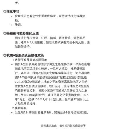
者。
◎注意事項
發燒或正患有急性中重度疾病者，宜待病情穩定後再接
種。
孕婦。
◎接種後可能發生的反應
偶有注射部位疼痛、紅腫、熱感、輕微發燒、倦怠等反
應，通常2-3天會恢復，如症狀持續或有其他不良反應，應
請醫師診治。
◎我國A型肝炎疫苗接種政策
政策歷程及實施地區對象
由於A型肝炎為經食物飲水傳染之急性傳染病，早期在山地
偏遠地區因環境衛生較差，一旦有人感染，極易爆發流
行。為阻遏山地鄉A型肝炎之聚集感染與流行，衛生署自民
國84年(參閱我國預防接種政策
推行歷程
)起陸續針對設籍
30山地鄉及9個鄰近山地鄉之平地鄉等高風險地區之學幼
童實施A型肝炎疫苗接種，執行至今，該等地區之A型肝炎
均獲得有效控制。另因小三通可能造成A型肝炎引入之危
機，故自91年起對金門、連江兩縣之兒童實施接種。107
年1月起，提供106年1月1日(含)以後出生年滿12個月以上
之幼兒常規接種。
接種時程
出生滿12-15個月接種第1劑，間隔至少6個月接種第2劑。
資料來源出處：衛生福利部疾病管制署